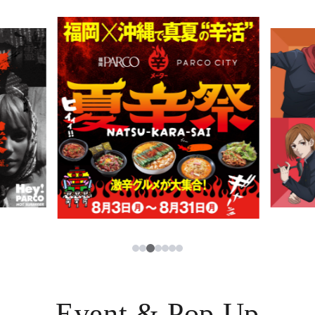
PARCOメンバーズ
JP
3
1
2
4
5
6
7
Event & Pop Up