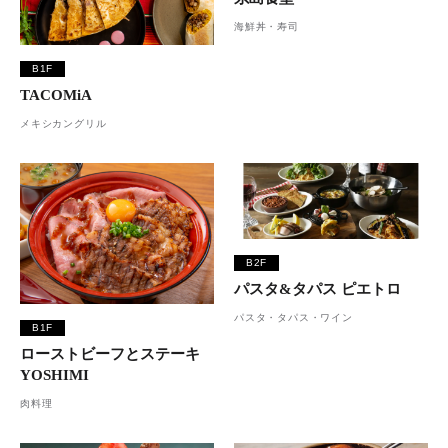
海鮮丼・寿司
B1F
TACOMiA
メキシカングリル
B2F
パスタ&タパス ピエトロ
パスタ・タパス・ワイン
B1F
ローストビーフとステーキ
YOSHIMI
肉料理