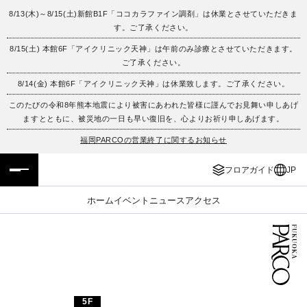
8/13(木)～8/15(土)新館B1F「ココカラファイン調剤」は休業とさせていただきま
す。ご了承ください。
フロアガイド
ENGLISH
8/15(土) 本館6F「アイクリニック天神」は午前のみ診療とさせていただきます。
ご了承ください。
施設案内・アクセス
繁体字
8/14(金) 本館6F「アイクリニック天神」は休業致します。ご了承ください。
イベント・ポップアップ
簡体字
このたびの令和8年熊本地震により被害にあわれた皆様に謹んでお見舞い申しあげ
ますとともに、被災地の一日も早い復旧を、心よりお祈り申しあげます。
ニュース
한국어
福岡PARCOの営業終了に関するお知らせ
フロアガイド
JP
レストラン・カフェ
ภาษาไทย
ホーム
イベント
ニュース
アクセス
TAX FREE
日本語
PARCOメンバーズ
JP
5F