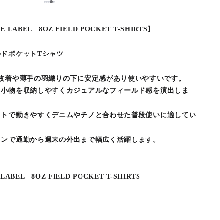
5
1
2
3
4
E LABEL 8OZ FIELD POCKET T-SHIRTS】
ドポケットTシャツ
枚着や薄手の羽織りの下に安定感があり使いやすいです。
り小物を収納しやすくカジュアルなフィールド感を演出しま
ットで動きやすくデニムやチノと合わせた普段使いに適してい
ョンで通勤から週末の外出まで幅広く活躍します。
LABEL 8OZ FIELD POCKET T-SHIRTS