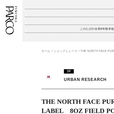
このたびの令和8年熊本
フロアガイド
ENGLISH
施設案内・アクセス
繁体字
ホーム
ショップニュース
THE NORTH FACE PUR
イベント・ポップアップ
簡体字
3F
ニュース
한국어
URBAN RESEARCH
レストラン・カフェ
ภาษาไทย
TAX FREE
日本語
THE NORTH FACE PU
LABEL 8OZ FIELD P