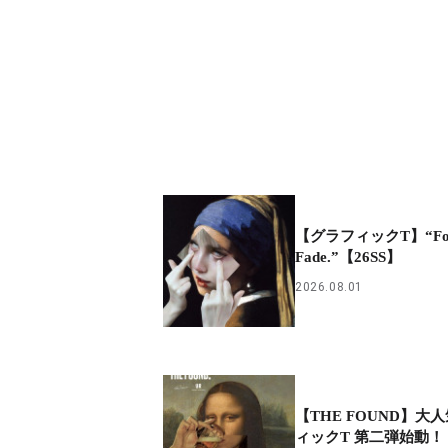
【グラフィックT】“Foun
Fade.”【26SS】
2026.08.01
【THE FOUND】大
ィックT 第二弾始動！【