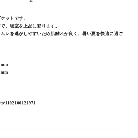
2
1
3
ゼケットです。
柄で、寝室を上品に彩ります。
、ムレを逃がしやすいため肌離れが良く、暑い夏を快適に過ご
0mm
0mm
cts/1102100121971