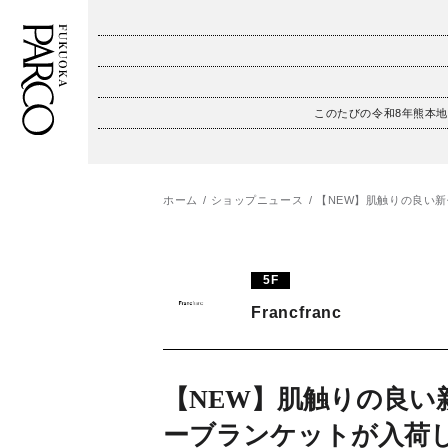
このたびの令和8年熊本
フロアガイド
ENGLISH
施設案内・アクセス
繁体字
ホーム
ショップニュース
【NEW】肌触りの良い
イベント・ポップアップ
簡体字
5F
ニュース
한국어
Francfranc
レストラン・カフェ
ภาษาไทย
TAX FREE
日本語
【NEW】肌触りの良い
ーブランケットが入荷