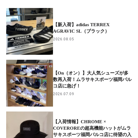
【新入荷】adidas TERREX
AGRAVIC SL（ブラック）
2026.08.05
【On（オン）】大人気シューズが多
数再入荷！ムラサキスポーツ福岡パル
コ店に急げ！
2026.07.09
【入荷情報】CHROME ×
COVEROREの超高機能ハットがムラ
サキスポーツ福岡パルコ店に待望の入