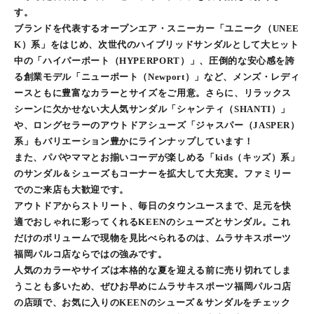
す。
ブランドを代表するオープンエア・スニーカー「ユニーク（UNEE
K）系」をはじめ、次世代のハイブリッドサンダルとして大ヒット
中の「ハイパーポート（HYPERPORT）」、圧倒的な安心感を誇
る創業モデル「ニューポート（Newport）」など、メンズ・レディ
ースともに豊富なカラーとサイズをご用意。さらに、リラックス
シーンに欠かせない大人気サンダル「シャンティ（SHANTI）」
や、ロングセラーのアウトドアシューズ「ジャスパー（JASPER）
系」もバリエーション豊かにラインナップしています！
また、パパやママとお揃いコーデが楽しめる「kids（キッズ）系」
のサンダル＆シューズもコーナーを拡大して大充実。ファミリー
でのご来店も大歓迎です。
アウトドアからストリート、毎日のタウンユースまで、足元を快
適でおしゃれに彩ってくれるKEENのシューズとサンダル。これ
だけのボリュームで現物を見比べられるのは、ムラサキスポーツ
福岡パルコ店ならではの強みです。
人気のカラーやサイズは本格的な夏を迎える前に売り切れてしま
うことも多いため、ぜひお早めにムラサキスポーツ福岡パルコ店
の店頭で、お気に入りのKEENのシューズ＆サンダルをチェック