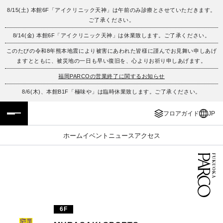
8/15(土) 本館6F「アイクリニック天神」は午前のみ診療とさせていただきます。
ご了承ください。
フロアガイド
ENGLISH
8/14(金) 本館6F「アイクリニック天神」は休業致します。ご了承ください。
このたびの令和8年熊本地震により被害にあわれた皆様に謹んでお見舞い申しあげ
施設案内・アクセス
繁体字
ますとともに、被災地の一日も早い復旧を、心よりお祈り申しあげます。
イベント・ポップアップ
簡体字
福岡PARCOの営業終了に関するお知らせ
8/6(木)、本館B1F「極味や」は臨時休業致します。ご了承ください。
ニュース
한국어
フロアガイド
JP
レストラン・カフェ
ภาษาไทย
ホーム
イベント
ニュース
アクセス
TAX FREE
日本語
PARCOメンバーズ
6F
JP