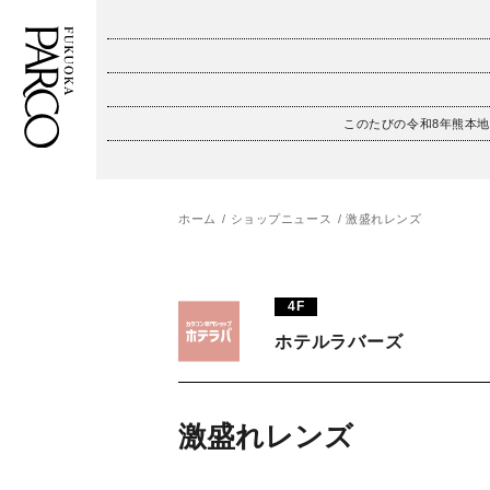
このたびの令和8年熊本
フロアガイド
ENGLISH
施設案内・アクセス
繁体字
ホーム
ショップニュース
激盛れレンズ
イベント・ポップアップ
簡体字
4F
ニュース
한국어
ホテルラバーズ
レストラン・カフェ
ภาษาไทย
TAX FREE
日本語
激盛れレンズ