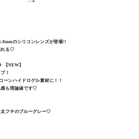
5
1
2
3
4
！
.8mmのシリコンレンズが登場!!
盛れる♡
》【NEW】
ップ！
リコーンハイドロゲル素材に！！
れ感も理論値です♡
る太フチのブルーグレー♡