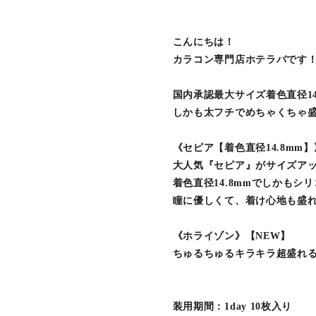
こんにちは！
カラコン専門店ホテラバです
国内承認最大サイズ着色直径14
しかも太フチでめちゃくちゃ
《セピア【着色直径14.8mm】
大人気『セピア』がサイズア
着色直径14.8mmでしかもシ
瞳に優しくて、着け心地も盛
《ホライゾン》【NEW】
ちゅるちゅるキラキラ超盛れ
装用期間：1day 10枚入り