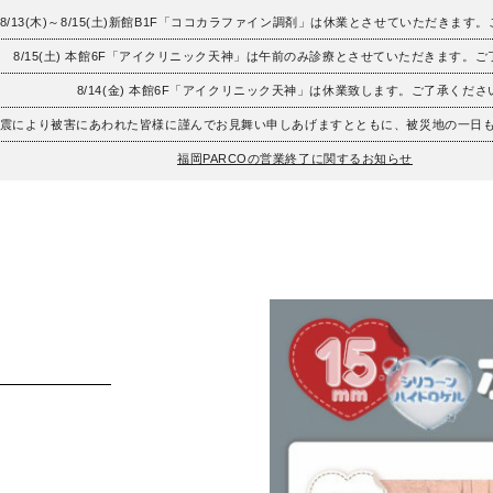
8/13(木)～8/15(土)新館B1F「ココカラファイン調剤」は休業とさせていただきます
8/15(土) 本館6F「アイクリニック天神」は午前のみ診療とさせていただきます。
8/14(金) 本館6F「アイクリニック天神」は休業致します。ご了承くださ
地震により被害にあわれた皆様に謹んでお見舞い申しあげますとともに、被災地の一日
福岡PARCOの営業終了に関するお知らせ