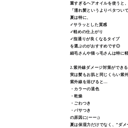
重すぎるヘアオイルを使うと
「濡れ髪というよりベタついて見
夏は特に、
✓サラッとした質感
✓軽めの仕上がり
✓指通りが良くなるタイプ
を選ぶのがおすすめです◎
細毛さんや猫っ毛さんは特に
2.紫外線ダメージ対策ができ
実は髪もお肌と同じくらい紫外線
紫外線を浴びると…
・カラーの退色
・乾燥
・ごわつき
・パサつき
の原因に(ーー;)
夏は保湿力だけでなく、”ダメ