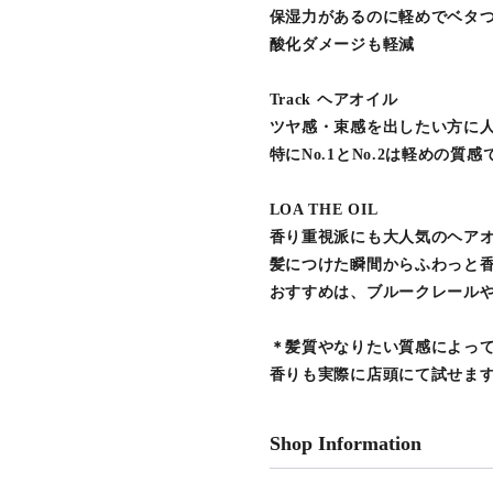
保湿力があるのに軽めでベタ
酸化ダメージも軽減
Track ヘアオイル
ツヤ感・束感を出したい方に
特にNo.1とNo.2は軽めの
LOA THE OIL
香り重視派にも大人気のヘア
髪につけた瞬間からふわっと
おすすめは、ブルークレール
＊髪質やなりたい質感によっ
香りも実際に店頭にて試せま
Shop Information