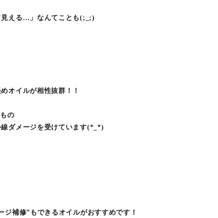
、
える…」なんてことも(;_;)
軽めオイルが相性抜群！！
るもの
ダメージを受けています(*_*)
ージ補修”もできるオイルがおすすめです！