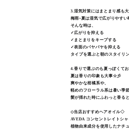
3.湿気対策にはまとまり感も
梅雨~夏は湿気で広がりやすい
そんな時は、
✓広がりを抑える
✓まとまりをキープする
✓表面のパヤパヤを抑える
タイプを選ぶと朝のスタイリ
4.香りで選ぶのも夏っぽくて
夏は香りの印象も大事☆彡
爽やかな柑橘系や、
軽めのフローラル系は暑い季
髪が揺れた時にふわっと香ると
◇当店おすすめヘアオイル◇
AVEDA コンセントレイトシ
植物由来成分を使用したナチ