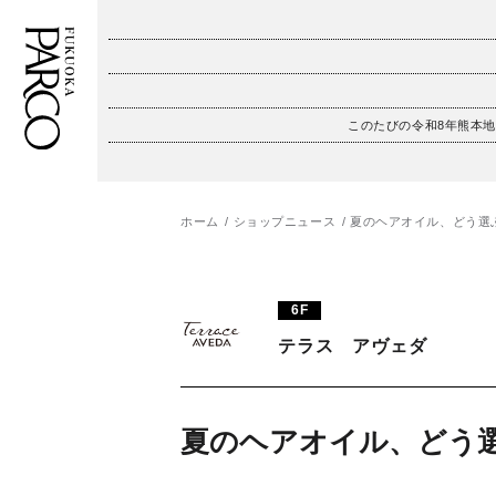
このたびの令和8年熊本
フロアガイド
ENGLISH
施設案内・アクセス
繁体字
ホーム
ショップニュース
夏のヘアオイル、どう選
イベント・ポップアップ
簡体字
6F
ニュース
한국어
テラス アヴェダ
レストラン・カフェ
ภาษาไทย
TAX FREE
日本語
夏のヘアオイル、どう