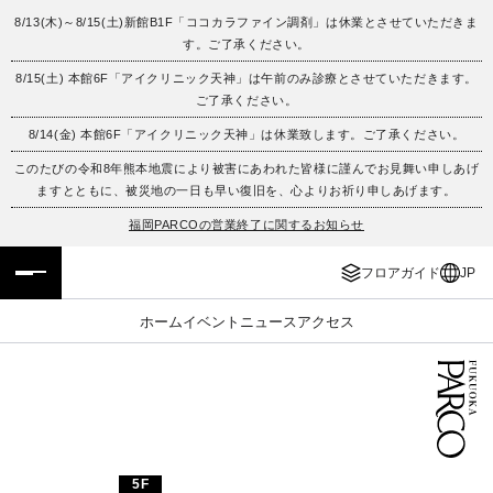
8/13(木)～8/15(土)新館B1F「ココカラファイン調剤」は休業とさせていただきま
す。ご了承ください。
フロアガイド
ENGLISH
8/15(土) 本館6F「アイクリニック天神」は午前のみ診療とさせていただきます。
ご了承ください。
施設案内・アクセス
繁体字
8/14(金) 本館6F「アイクリニック天神」は休業致します。ご了承ください。
イベント・ポップアップ
簡体字
このたびの令和8年熊本地震により被害にあわれた皆様に謹んでお見舞い申しあげ
ますとともに、被災地の一日も早い復旧を、心よりお祈り申しあげます。
ニュース
한국어
福岡PARCOの営業終了に関するお知らせ
フロアガイド
JP
レストラン・カフェ
ภาษาไทย
ホーム
イベント
ニュース
アクセス
TAX FREE
日本語
PARCOメンバーズ
JP
5F