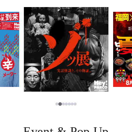
PARCOメンバーズ
JP
2
1
3
4
5
6
7
Event & Pop Up