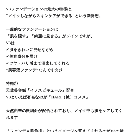
V3ファンデーションの最大の特徴は,
"メイクしながらスキンケアができる"という新発想。
一般的なファンデーションは
「肌を隠す」「綺麗に見せる」がメインですが、
V3は
✓肌をきれいに見せながら
✓美容成分を届け
✓ツヤ・ハリ感まで演出してくれる
”美容液ファンデ”なんです☆彡
特徴①
天然美容鍼『イノスピキュール』配合
V3といえば有名なのが「HARI（鍼）コスメ」
天然由来の微細針が配合されており、メイク中も肌をケアしてく
れます
「ファンデ＝肌負担」というイメージを変えてくれるのがV3の特