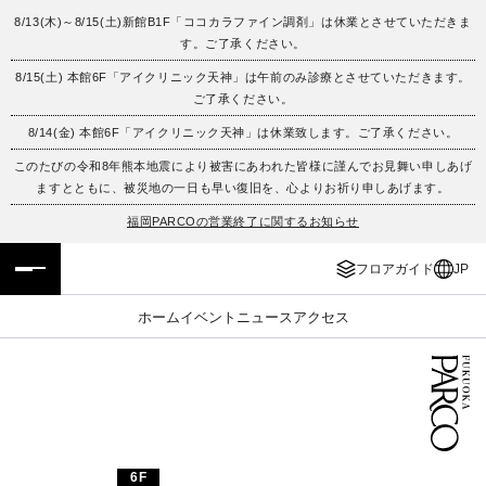
8/13(木)～8/15(土)新館B1F「ココカラファイン調剤」は休業とさせていただきま
す。ご了承ください。
フロアガイド
ENGLISH
8/15(土) 本館6F「アイクリニック天神」は午前のみ診療とさせていただきます。
ご了承ください。
施設案内・アクセス
繁体字
8/14(金) 本館6F「アイクリニック天神」は休業致します。ご了承ください。
イベント・ポップアップ
簡体字
このたびの令和8年熊本地震により被害にあわれた皆様に謹んでお見舞い申しあげ
ますとともに、被災地の一日も早い復旧を、心よりお祈り申しあげます。
ニュース
한국어
福岡PARCOの営業終了に関するお知らせ
フロアガイド
JP
レストラン・カフェ
ภาษาไทย
ホーム
イベント
ニュース
アクセス
TAX FREE
日本語
PARCOメンバーズ
JP
6F