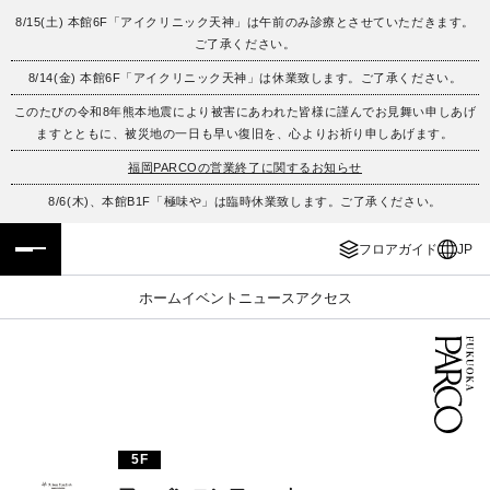
8/15(土) 本館6F「アイクリニック天神」は午前のみ診療とさせていただきます。
ご了承ください。
フロアガイド
ENGLISH
8/14(金) 本館6F「アイクリニック天神」は休業致します。ご了承ください。
このたびの令和8年熊本地震により被害にあわれた皆様に謹んでお見舞い申しあげ
施設案内・アクセス
繁体字
ますとともに、被災地の一日も早い復旧を、心よりお祈り申しあげます。
イベント・ポップアップ
簡体字
福岡PARCOの営業終了に関するお知らせ
8/6(木)、本館B1F「極味や」は臨時休業致します。ご了承ください。
ニュース
한국어
フロアガイド
JP
レストラン・カフェ
ภาษาไทย
ホーム
イベント
ニュース
アクセス
TAX FREE
日本語
PARCOメンバーズ
5F
JP