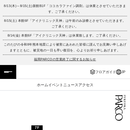
8/13(木)～8/15(土)新館B1F「ココカラファイン調剤」は休業とさせていただきま
す。ご了承ください。
フロアガイド
ENGLISH
8/15(土) 本館6F「アイクリニック天神」は午前のみ診療とさせていただきます。
ご了承ください。
施設案内・アクセス
繁体字
8/14(金) 本館6F「アイクリニック天神」は休業致します。ご了承ください。
イベント・ポップアップ
簡体字
このたびの令和8年熊本地震により被害にあわれた皆様に謹んでお見舞い申しあげ
ますとともに、被災地の一日も早い復旧を、心よりお祈り申しあげます。
ニュース
한국어
福岡PARCOの営業終了に関するお知らせ
フロアガイド
JP
レストラン・カフェ
ภาษาไทย
ホーム
イベント
ニュース
アクセス
TAX FREE
日本語
PARCOメンバーズ
JP
7F