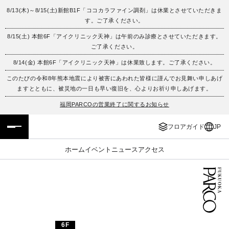
8/13(木)～8/15(土)新館B1F「ココカラファイン調剤」は休業とさせていただきま
す。ご了承ください。
フロアガイド
ENGLISH
8/15(土) 本館6F「アイクリニック天神」は午前のみ診療とさせていただきます。
ご了承ください。
施設案内・アクセス
繁体字
8/14(金) 本館6F「アイクリニック天神」は休業致します。ご了承ください。
イベント・ポップアップ
簡体字
このたびの令和8年熊本地震により被害にあわれた皆様に謹んでお見舞い申しあげ
ますとともに、被災地の一日も早い復旧を、心よりお祈り申しあげます。
ニュース
한국어
福岡PARCOの営業終了に関するお知らせ
フロアガイド
JP
レストラン・カフェ
ภาษาไทย
ホーム
イベント
ニュース
アクセス
TAX FREE
日本語
PARCOメンバーズ
JP
6F