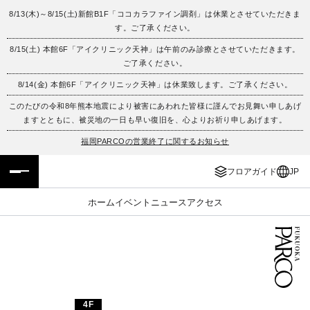
8/13(木)～8/15(土)新館B1F「ココカラファイン調剤」は休業とさせていただきま
す。ご了承ください。
フロアガイド
ENGLISH
8/15(土) 本館6F「アイクリニック天神」は午前のみ診療とさせていただきます。
ご了承ください。
施設案内・アクセス
繁体字
8/14(金) 本館6F「アイクリニック天神」は休業致します。ご了承ください。
イベント・ポップアップ
簡体字
このたびの令和8年熊本地震により被害にあわれた皆様に謹んでお見舞い申しあげ
ますとともに、被災地の一日も早い復旧を、心よりお祈り申しあげます。
ニュース
한국어
福岡PARCOの営業終了に関するお知らせ
フロアガイド
JP
レストラン・カフェ
ภาษาไทย
ホーム
イベント
ニュース
アクセス
TAX FREE
日本語
PARCOメンバーズ
JP
4F