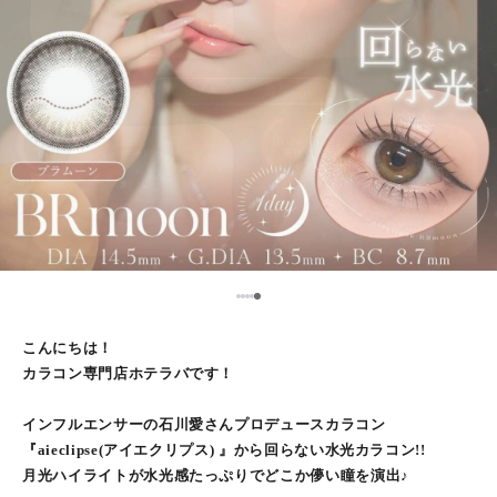
5
1
2
3
4
こんにちは！
カラコン専門店ホテラバです！
インフルエンサーの石川愛さんプロデュースカラコン
『aieclipse(アイエクリプス) 』から回らない水光カラコン!!
月光ハイライトが水光感たっぷりでどこか儚い瞳を演出♪