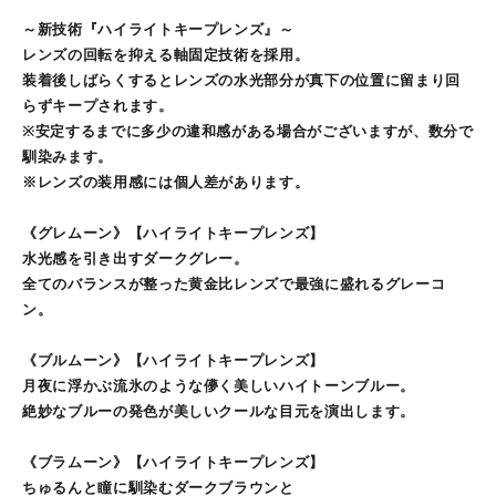
～新技術『ハイライトキープレンズ』～
レンズの回転を抑える軸固定技術を採用。
装着後しばらくするとレンズの水光部分が真下の位置に留まり回
らずキープされます。
※安定するまでに多少の違和感がある場合がございますが、数分で
馴染みます。
※レンズの装用感には個人差があります。
《グレムーン》【ハイライトキープレンズ】
水光感を引き出すダークグレー。
全てのバランスが整った黄金比レンズで最強に盛れるグレーコ
ン。
《ブルムーン》【ハイライトキープレンズ】
月夜に浮かぶ流氷のような儚く美しいハイトーンブルー。
絶妙なブルーの発色が美しいクールな目元を演出します。
《ブラムーン》【ハイライトキープレンズ】
ちゅるんと瞳に馴染むダークブラウンと