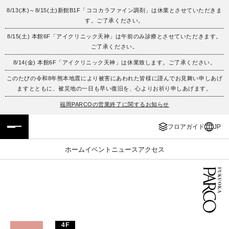
8/13(木)～8/15(土)新館B1F「ココカラファイン調剤」は休業とさせていただきま
す。ご了承ください。
フロアガイド
ENGLISH
8/15(土) 本館6F「アイクリニック天神」は午前のみ診療とさせていただきます。
ご了承ください。
施設案内・アクセス
繁体字
8/14(金) 本館6F「アイクリニック天神」は休業致します。ご了承ください。
イベント・ポップアップ
簡体字
このたびの令和8年熊本地震により被害にあわれた皆様に謹んでお見舞い申しあげ
ますとともに、被災地の一日も早い復旧を、心よりお祈り申しあげます。
ニュース
한국어
福岡PARCOの営業終了に関するお知らせ
フロアガイド
JP
レストラン・カフェ
ภาษาไทย
ホーム
イベント
ニュース
アクセス
TAX FREE
日本語
PARCOメンバーズ
JP
4F