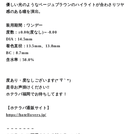
優しい光のようなベージュブラウンのハイライトが合わさりツヤ
感のある瞳を演出。
装用期間：ワンデー
度数：±0.00(度なし)～-8.00
DIA：14.5mm
着色直径：13.5mm、13.8mm
BC：8.7mm
含水率：58.0%
度あり・度なしございます(*´∇｀*)
是非お声掛けください‼︎
ホテラバ福岡でお待ちしてます！
【ホテラバ通販サイト】
https://hotellovers.jp/
－－－－－－－