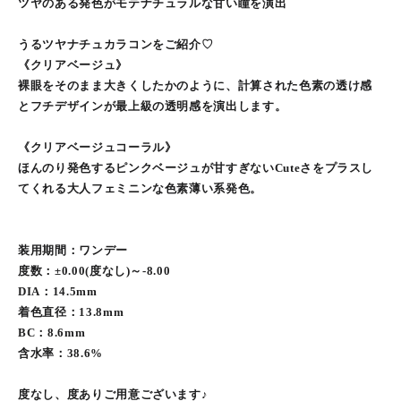
ツヤのある発色がモテナチュラルな甘い瞳を演出
うるツヤナチュカラコンをご紹介♡
《クリアベージュ》
裸眼をそのまま大きくしたかのように、計算された色素の透け感
とフチデザインが最上級の透明感を演出します。
《クリアベージュコーラル》
ほんのり発色するピンクベージュが甘すぎないCuteさをプラスし
てくれる大人フェミニンな色素薄い系発色。
装用期間：ワンデー
度数：±0.00(度なし)～-8.00
DIA：14.5mm
着色直径：13.8mm
BC：8.6mm
含水率：38.6%
度なし、度ありご用意ございます♪