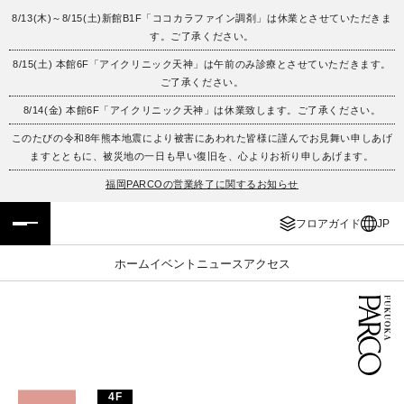
8/13(木)～8/15(土)新館B1F「ココカラファイン調剤」は休業とさせていただきま
す。ご了承ください。
フロアガイド
ENGLISH
8/15(土) 本館6F「アイクリニック天神」は午前のみ診療とさせていただきます。
ご了承ください。
施設案内・アクセス
繁体字
8/14(金) 本館6F「アイクリニック天神」は休業致します。ご了承ください。
イベント・ポップアップ
簡体字
このたびの令和8年熊本地震により被害にあわれた皆様に謹んでお見舞い申しあげ
ますとともに、被災地の一日も早い復旧を、心よりお祈り申しあげます。
ニュース
한국어
福岡PARCOの営業終了に関するお知らせ
フロアガイド
JP
レストラン・カフェ
ภาษาไทย
ホーム
イベント
ニュース
アクセス
TAX FREE
日本語
PARCOメンバーズ
JP
4F