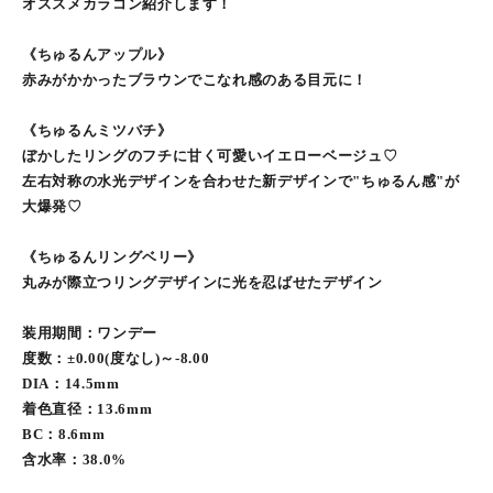
オススメカラコン紹介します！
《ちゅるんアップル》
赤みがかかったブラウンでこなれ感のある目元に！
《ちゅるんミツバチ》
ぼかしたリングのフチに甘く可愛いイエローベージュ♡
左右対称の水光デザインを合わせた新デザインで"ちゅるん感"が
大爆発♡
《ちゅるんリングベリー》
丸みが際立つリングデザインに光を忍ばせたデザイン
装用期間：ワンデー
度数：±0.00(度なし)～-8.00
DIA：14.5mm
着色直径：13.6mm
BC：8.6mm
含水率：38.0%