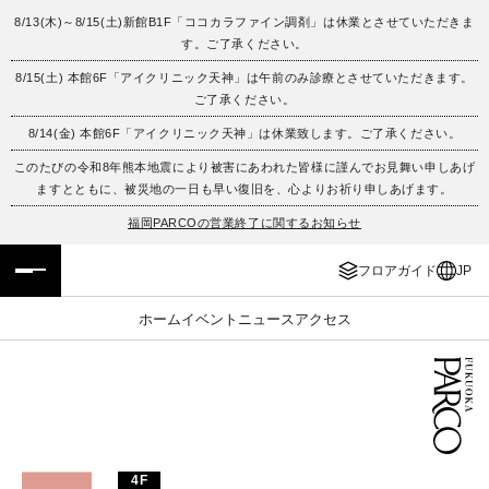
8/13(木)～8/15(土)新館B1F「ココカラファイン調剤」は休業とさせていただきま
す。ご了承ください。
フロアガイド
ENGLISH
8/15(土) 本館6F「アイクリニック天神」は午前のみ診療とさせていただきます。
ご了承ください。
施設案内・アクセス
繁体字
8/14(金) 本館6F「アイクリニック天神」は休業致します。ご了承ください。
イベント・ポップアップ
簡体字
このたびの令和8年熊本地震により被害にあわれた皆様に謹んでお見舞い申しあげ
ますとともに、被災地の一日も早い復旧を、心よりお祈り申しあげます。
ニュース
한국어
福岡PARCOの営業終了に関するお知らせ
フロアガイド
JP
レストラン・カフェ
ภาษาไทย
ホーム
イベント
ニュース
アクセス
TAX FREE
日本語
PARCOメンバーズ
JP
4F