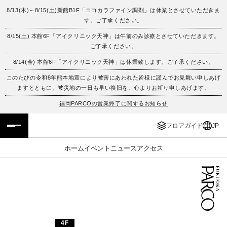
8/13(木)～8/15(土)新館B1F「ココカラファイン調剤」は休業とさせていただきま
す。ご了承ください。
フロアガイド
ENGLISH
8/15(土) 本館6F「アイクリニック天神」は午前のみ診療とさせていただきます。
ご了承ください。
施設案内・アクセス
繁体字
8/14(金) 本館6F「アイクリニック天神」は休業致します。ご了承ください。
イベント・ポップアップ
簡体字
このたびの令和8年熊本地震により被害にあわれた皆様に謹んでお見舞い申しあげ
ますとともに、被災地の一日も早い復旧を、心よりお祈り申しあげます。
ニュース
한국어
福岡PARCOの営業終了に関するお知らせ
フロアガイド
JP
レストラン・カフェ
ภาษาไทย
ホーム
イベント
ニュース
アクセス
TAX FREE
日本語
PARCOメンバーズ
JP
4F