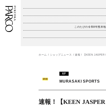
このたびの令和8年熊本
フロアガイド
ENGLISH
施設案内・アクセス
繁体字
ホーム
ショップニュース
速報！【KEEN JASP
イベント・ポップアップ
簡体字
ニュース
한국어
6F
レストラン・カフェ
ภาษาไทย
MURASAKI SPORTS
TAX FREE
日本語
速報！【KEEN JASPER