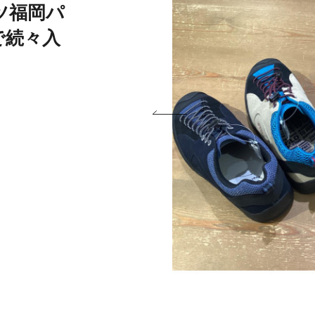
ツ福岡パ
で続々入