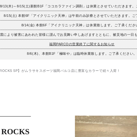
8/13(木)～8/15(土)新館B1F「ココカラファイン調剤」は休業とさせていただきます
8/15(土) 本館6F「アイクリニック天神」は午前のみ診療とさせていただきます。
8/14(金) 本館6F「アイクリニック天神」は休業致します。ご了承くださ
地震により被害にあわれた皆様に謹んでお見舞い申しあげますとともに、被災地の一日
福岡PARCOの営業終了に関するお知らせ
8/6(木)、本館B1F「極味や」は臨時休業致します。ご了承ください。
ER ROCKS SP】がムラサキスポーツ福岡パルコ店に豊富なカラーで続々入荷！
 ROCKS