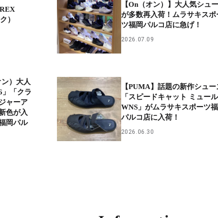
【On（オン）】大人気シュ
RREX
が多数再入荷！ムラサキスポ
ック）
ツ福岡パルコ店に急げ！
2026.07.09
オン）大人
【PUMA】話題の新作シュー
6」「クラ
「スピードキャット ミュール
ジャーア
WNS」がムラサキスポーツ
新色が入
パルコ店に入荷！
福岡パル
2026.06.30