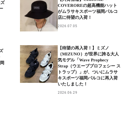
ーズ
COVEROREの超高機能ハット
ー
がムラサキスポーツ福岡パルコ
店に待望の入荷！
2026.07.05
【待望の再入荷！】ミズノ
ズ
（MIZUNO）が世界に誇る大人
気モデル「Wave Prophecy
福岡
Strap（ウエーブプロフェシー ス
トラップ）」が、ついにムラサ
キスポーツ福岡パルコに再入荷
いたしました！
2026.06.29