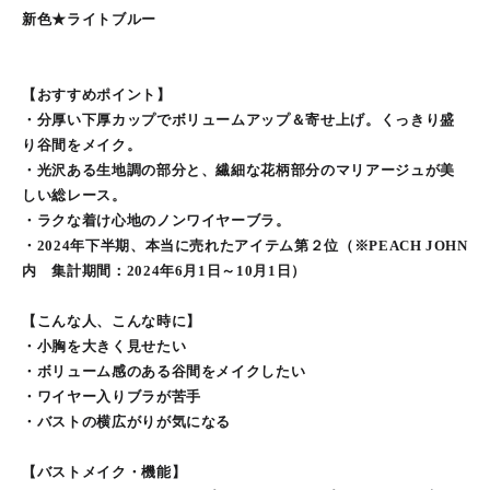
新色★ライトブルー
【おすすめポイント】
・分厚い下厚カップでボリュームアップ＆寄せ上げ。くっきり盛
り谷間をメイク。
・光沢ある生地調の部分と、繊細な花柄部分のマリアージュが美
しい総レース。
・ラクな着け心地のノンワイヤーブラ。
・2024年下半期、本当に売れたアイテム第２位（※PEACH JOHN
内 集計期間：2024年6月1日～10月1日）
【こんな人、こんな時に】
・小胸を大きく見せたい
・ボリューム感のある谷間をメイクしたい
・ワイヤー入りブラが苦手
・バストの横広がりが気になる
【バストメイク・機能】