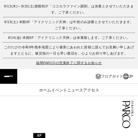
8/13(木)～8/15(土)新館B1F「ココカラファイン調剤」は休業とさせていただきま
す。ご了承ください。
フロアガイド
ENGLISH
8/15(土) 本館6F「アイクリニック天神」は午前のみ診療とさせていただきます。
ご了承ください。
施設案内・アクセス
繁体字
8/14(金) 本館6F「アイクリニック天神」は休業致します。ご了承ください。
イベント・ポップアップ
簡体字
このたびの令和8年熊本地震により被害にあわれた皆様に謹んでお見舞い申しあげ
ますとともに、被災地の一日も早い復旧を、心よりお祈り申しあげます。
ニュース
한국어
福岡PARCOの営業終了に関するお知らせ
フロアガイド
JP
レストラン・カフェ
ภาษาไทย
ホーム
イベント
ニュース
アクセス
TAX FREE
日本語
PARCOメンバーズ
JP
4F