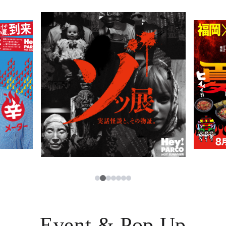
PARCOメンバーズ
JP
2
1
3
4
5
6
7
Event & Pop Up