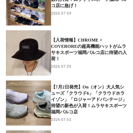
コ店に急げ！
2026.07.09
【入荷情報】CHROME ×
COVEROREの超高機能ハットがムラ
サキスポーツ福岡パルコ店に待望の入
荷！
2026.07.05
【7月2日発売】On（オン）大人気シ
ューズ「クラウド6」「クラウドホラ
イゾン」「ロジャーアドバンテージ」
待望の新色が入荷！ムラサキスポーツ
福岡パルコ店
2026.07.02