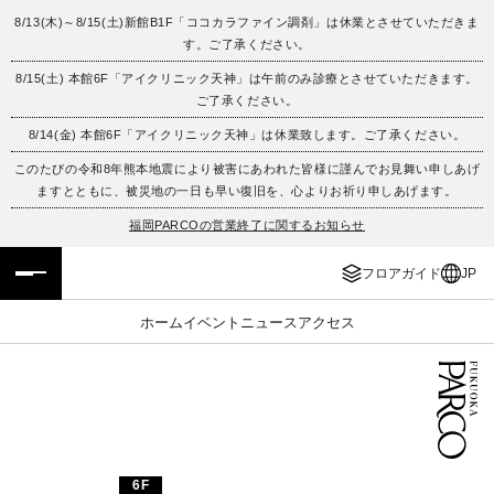
8/13(木)～8/15(土)新館B1F「ココカラファイン調剤」は休業とさせていただきま
す。ご了承ください。
フロアガイド
ENGLISH
8/15(土) 本館6F「アイクリニック天神」は午前のみ診療とさせていただきます。
ご了承ください。
施設案内・アクセス
繁体字
8/14(金) 本館6F「アイクリニック天神」は休業致します。ご了承ください。
イベント・ポップアップ
簡体字
このたびの令和8年熊本地震により被害にあわれた皆様に謹んでお見舞い申しあげ
ますとともに、被災地の一日も早い復旧を、心よりお祈り申しあげます。
ニュース
한국어
福岡PARCOの営業終了に関するお知らせ
フロアガイド
JP
レストラン・カフェ
ภาษาไทย
ホーム
イベント
ニュース
アクセス
TAX FREE
日本語
PARCOメンバーズ
JP
6F