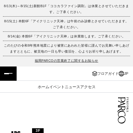
8/13(木)～8/15(土)新館B1F「ココカラファイン調剤」は休業とさせていただきま
す。ご了承ください。
フロアガイド
ENGLISH
8/15(土) 本館6F「アイクリニック天神」は午前のみ診療とさせていただきます。
ご了承ください。
施設案内・アクセス
繁体字
8/14(金) 本館6F「アイクリニック天神」は休業致します。ご了承ください。
イベント・ポップアップ
簡体字
このたびの令和8年熊本地震により被害にあわれた皆様に謹んでお見舞い申しあげ
ますとともに、被災地の一日も早い復旧を、心よりお祈り申しあげます。
ニュース
한국어
福岡PARCOの営業終了に関するお知らせ
フロアガイド
JP
レストラン・カフェ
ภาษาไทย
ホーム
イベント
ニュース
アクセス
TAX FREE
日本語
PARCOメンバーズ
JP
3F