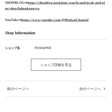
SHOPBLOG⇒
https://shopblog.peakpine.com/brand/peak-and-pi
ne/shop/fukuokaparco
YouTube⇒
https://www.youtube.com/@MiulanChannel
Shop Information
ショップ名
PEAK&PINE
ショップ詳細を見る
前のページへ
次のページへ