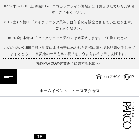
8/13(木)～8/15(土)新館B1F「ココカラファイン調剤」は休業とさせていただきま
す。ご了承ください。
フロアガイド
ENGLISH
8/15(土) 本館6F「アイクリニック天神」は午前のみ診療とさせていただきます。
ご了承ください。
施設案内・アクセス
繁体字
8/14(金) 本館6F「アイクリニック天神」は休業致します。ご了承ください。
イベント・ポップアップ
簡体字
このたびの令和8年熊本地震により被害にあわれた皆様に謹んでお見舞い申しあげ
ますとともに、被災地の一日も早い復旧を、心よりお祈り申しあげます。
ニュース
한국어
福岡PARCOの営業終了に関するお知らせ
フロアガイド
JP
レストラン・カフェ
ภาษาไทย
ホーム
イベント
ニュース
アクセス
TAX FREE
日本語
PARCOメンバーズ
JP
3F