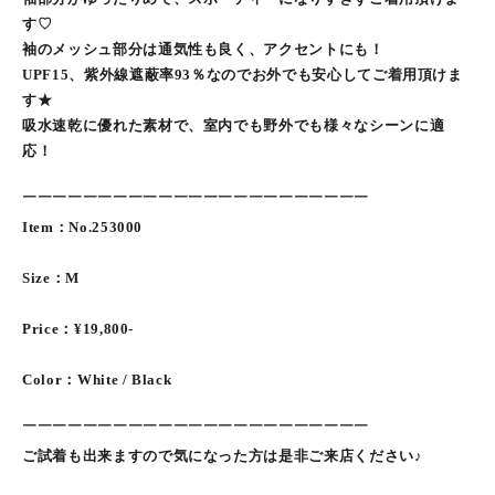
す♡
袖のメッシュ部分は通気性も良く、アクセントにも！
UPF15、紫外線遮蔽率93％なのでお外でも安心してご着用頂けま
す★
吸水速乾に優れた素材で、室内でも野外でも様々なシーンに適
応！
￣￣￣￣￣￣￣￣￣￣￣￣￣￣￣￣￣￣￣￣￣￣￣
Item：No.253000
Size：M
Price：¥19,800-
Color：White / Black
￣￣￣￣￣￣￣￣￣￣￣￣￣￣￣￣￣￣￣￣￣￣￣
ご試着も出来ますので気になった方は是非ご来店ください♪