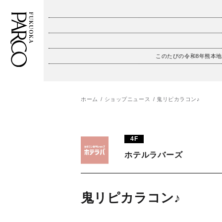
このたびの令和8年熊本
フロアガイド
ENGLISH
施設案内・アクセス
繁体字
ホーム
ショップニュース
鬼リピカラコン♪
イベント・ポップアップ
簡体字
4F
ニュース
한국어
ホテルラバーズ
レストラン・カフェ
ภาษาไทย
TAX FREE
日本語
鬼リピカラコン♪