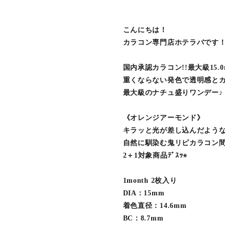
こんにちは！
カラコン専門店ホテラバです
国内承認カラコン!!最大級15.
重くならない発色で透明感と
最大級のナチュ盛りワンデー♪
《オレンジアーモンド》
キラッと光が差し込んだよう
自然に馴染む鬼リピカラコン間違
2＋1対象商品ﾃﾞｽｯ⭐︎
1month 2枚入り
DIA：15mm
着色直径：14.6mm
BC：8.7mm