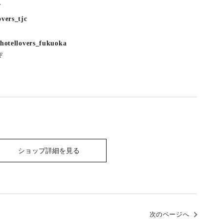
F
rs_tjc
ellovers_fukuoka
F
ショップ詳細を見る
次のページへ