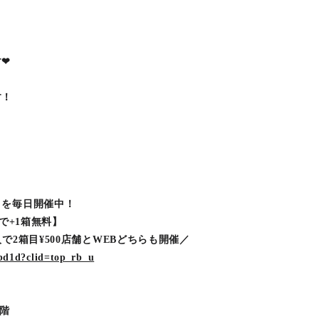
❤︎
す！
引を毎日開催中！
で+1箱無料】
で2箱目¥500店舗とWEBどちらも開催／
pbd1d?clid=top_rb_u
4階