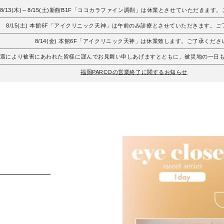
8/13(木)～8/15(土)新館B1F「ココカラファイン調剤」は休業とさせていただきます
8/15(土) 本館6F「アイクリニック天神」は午前のみ診療とさせていただきます。
8/14(金) 本館6F「アイクリニック天神」は休業致します。ご了承くださ
地震により被害にあわれた皆様に謹んでお見舞い申しあげますとともに、被災地の一日
福岡PARCOの営業終了に関するお知らせ