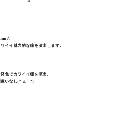
1
2
！
0mm☆
カワイイ魅力的な瞳を演出します。
な発色でカワイイ瞳を演出。
いなし(*´Д｀*)