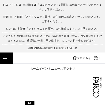
8/13(木)～8/15(土)新館B1F「ココカラファイン調剤」は休業とさせていただきま
す。ご了承ください。
フロアガイド
ENGLISH
8/15(土) 本館6F「アイクリニック天神」は午前のみ診療とさせていただきます。
ご了承ください。
施設案内・アクセス
繁体字
8/14(金) 本館6F「アイクリニック天神」は休業致します。ご了承ください。
イベント・ポップアップ
簡体字
このたびの令和8年熊本地震により被害にあわれた皆様に謹んでお見舞い申しあげ
ますとともに、被災地の一日も早い復旧を、心よりお祈り申しあげます。
ニュース
한국어
福岡PARCOの営業終了に関するお知らせ
フロアガイド
JP
レストラン・カフェ
ภาษาไทย
ホーム
イベント
ニュース
アクセス
TAX FREE
日本語
PARCOメンバーズ
JP
6F