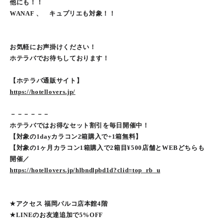
他にも！！
WANAF 、 キュプリエも対象！！
お気軽にお声掛けください！
ホテラバでお待ちしております！
【ホテラバ通販サイト】
https://hotellovers.jp/
－－－－－－
ホテラバではお得なセット割引を毎日開催中！
【対象の1dayカラコン2箱購入で+1箱無料】
【対象の1ヶ月カラコン1箱購入で2箱目¥500店舗とWEBどちらも
開催／
https://hotellovers.jp/hlbndlpbd1d?clid=top_rb_u
★アクセス 福岡パルコ店本館4階
★LINEのお友達追加で5%OFF