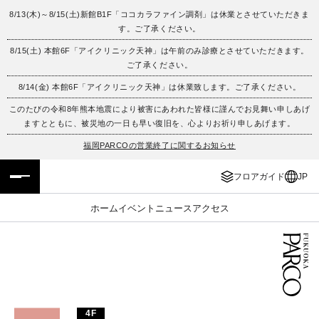
8/13(木)～8/15(土)新館B1F「ココカラファイン調剤」は休業とさせていただきま
す。ご了承ください。
フロアガイド
ENGLISH
8/15(土) 本館6F「アイクリニック天神」は午前のみ診療とさせていただきます。
ご了承ください。
施設案内・アクセス
繁体字
8/14(金) 本館6F「アイクリニック天神」は休業致します。ご了承ください。
イベント・ポップアップ
簡体字
このたびの令和8年熊本地震により被害にあわれた皆様に謹んでお見舞い申しあげ
ますとともに、被災地の一日も早い復旧を、心よりお祈り申しあげます。
ニュース
한국어
福岡PARCOの営業終了に関するお知らせ
フロアガイド
JP
レストラン・カフェ
ภาษาไทย
ホーム
イベント
ニュース
アクセス
TAX FREE
日本語
PARCOメンバーズ
JP
4F