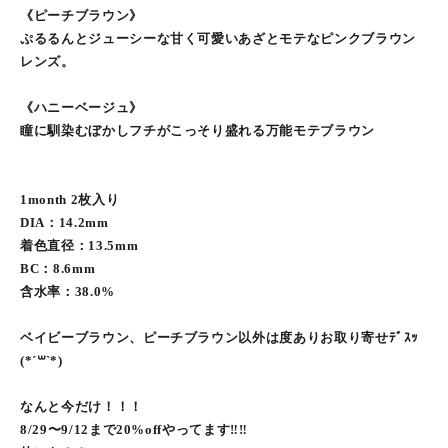
《ピーチブラウン》
ぷるるんとジューシーな甘く可愛いあざとモテなピンクブラウン
レンズ。
《ハニーベージュ》
瞳に馴染むぼかしフチがこっそり盛れる万能モテブラウン
1month 2枚入り
DIA：14.2mm
着色直径：13.5mm
BC：8.6mm
含水率：38.0%
ベイビーブラウン、ピーチブラウン以外は度ありお取り寄せﾃﾞｽｯ
(*´꒳`*)
なんと今だけ！！！
8/29〜9/12まで20%offやってます‼︎‼︎