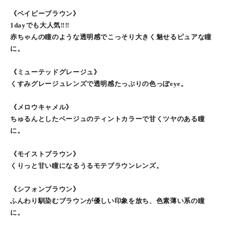
《ベイビーブラウン》
1dayでも大人気‼︎‼︎
赤ちゃんの瞳のような透明感でこっそり大きく魅せるピュアな瞳
に。
《ミューテッドグレージュ》
くすみグレージュレンズで透明感たっぷりの色っぽeye。
《メロウキャメル》
ちゅるんとしたベージュのティントカラーで甘くツヤのある瞳
に。
《モイストブラウン》
くりっと甘い瞳になるうるモテブラウンレンズ。
《シフォンブラウン》
ふんわり馴染むブラウンが優しい印象を放ち、色素薄い系の瞳
に。