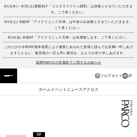
8/13(木)～8/15(土)新館B1F「ココカラファイン調剤」は休業とさせていただきま
す。ご了承ください。
フロアガイド
ENGLISH
8/15(土) 本館6F「アイクリニック天神」は午前のみ診療とさせていただきます。
ご了承ください。
施設案内・アクセス
繁体字
8/14(金) 本館6F「アイクリニック天神」は休業致します。ご了承ください。
イベント・ポップアップ
簡体字
このたびの令和8年熊本地震により被害にあわれた皆様に謹んでお見舞い申しあげ
ますとともに、被災地の一日も早い復旧を、心よりお祈り申しあげます。
ニュース
한국어
福岡PARCOの営業終了に関するお知らせ
フロアガイド
JP
レストラン・カフェ
ภาษาไทย
ホーム
イベント
ニュース
アクセス
TAX FREE
日本語
PARCOメンバーズ
JP
5F