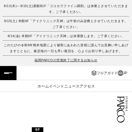
8/13(木)～8/15(土)新館B1F「ココカラファイン調剤」は休業とさせていただきま
す。ご了承ください。
フロアガイド
ENGLISH
8/15(土) 本館6F「アイクリニック天神」は午前のみ診療とさせていただきます。
ご了承ください。
施設案内・アクセス
繁体字
8/14(金) 本館6F「アイクリニック天神」は休業致します。ご了承ください。
イベント・ポップアップ
簡体字
このたびの令和8年熊本地震により被害にあわれた皆様に謹んでお見舞い申しあげ
ますとともに、被災地の一日も早い復旧を、心よりお祈り申しあげます。
ニュース
한국어
福岡PARCOの営業終了に関するお知らせ
フロアガイド
JP
レストラン・カフェ
ภาษาไทย
ホーム
イベント
ニュース
アクセス
TAX FREE
日本語
PARCOメンバーズ
JP
6F