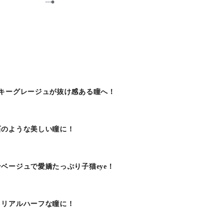
1
2
3
4
！
キーグレージュが抜け感ある瞳へ！
石のような美しい瞳に！
ベージュで愛嬌たっぷり子猫eye！
。リアルハーフな瞳に！