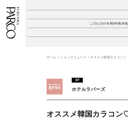
このたびの令和8年熊本
フロアガイド
ENGLISH
施設案内・アクセス
繁体字
ホーム
ショップニュース
オススメ韓国カラコン♡
イベント・ポップアップ
簡体字
4F
ニュース
한국어
ホテルラバーズ
レストラン・カフェ
ภาษาไทย
TAX FREE
日本語
オススメ韓国カラコン