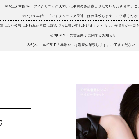
8/15(土) 本館6F「アイクリニック天神」は午前のみ診療とさせていただきます。
8/14(金) 本館6F「アイクリニック天神」は休業致します。ご了承くださ
地震により被害にあわれた皆様に謹んでお見舞い申しあげますとともに、被災地の一日
福岡PARCOの営業終了に関するお知らせ
8/6(木)、本館B1F「極味や」は臨時休業致します。ご了承ください。
♡