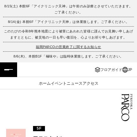
8/15(土) 本館6F「アイクリニック天神」は午前のみ診療とさせていただきます。
ご了承ください。
フロアガイド
ENGLISH
8/14(金) 本館6F「アイクリニック天神」は休業致します。ご了承ください。
このたびの令和8年熊本地震により被害にあわれた皆様に謹んでお見舞い申しあげ
施設案内・アクセス
繁体字
ますとともに、被災地の一日も早い復旧を、心よりお祈り申しあげます。
イベント・ポップアップ
簡体字
福岡PARCOの営業終了に関するお知らせ
8/6(木)、本館B1F「極味や」は臨時休業致します。ご了承ください。
ニュース
한국어
フロアガイド
JP
レストラン・カフェ
ภาษาไทย
ホーム
イベント
ニュース
アクセス
TAX FREE
日本語
PARCOメンバーズ
5F
JP