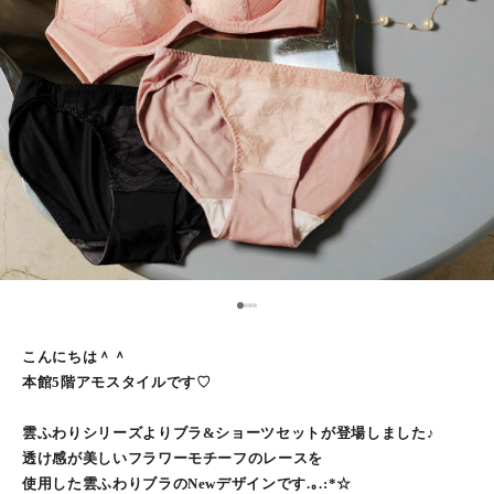
1
2
3
4
こんにちは＾＾
本館5階アモスタイルです♡
雲ふわりシリーズよりブラ&ショーツセットが登場しました♪
透け感が美しいフラワーモチーフのレースを
使用した雲ふわりブラのNewデザインです.｡.:*☆