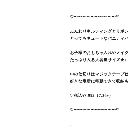
♡〜〜〜〜〜〜〜〜〜〜♡
ふんわりキルティングとリボ
とってもキュートなバニティバ
お子様のおもちゃ入れやメイ
たっぷり入る大容量サイズ★♪
中の仕切りはマジックテープ
好きな場所に移動できて収納
♡税込¥7,995（7,269）
♡〜〜〜〜〜〜〜〜〜〜♡
.
.