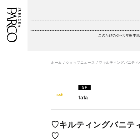
このたびの令和8年熊本
フロアガイド
ENGLISH
施設案内・アクセス
繁体字
ホーム
ショップニュース
♡キルティングバニティ
イベント・ポップアップ
簡体字
5F
ニュース
한국어
fafa
レストラン・カフェ
ภาษาไทย
TAX FREE
日本語
♡キルティングバニテ
♡