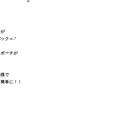
1
2
ンが
ックꕀ.ᐟ
クポーチが
仕様で
も簡単に！！