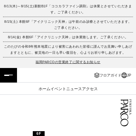
8/13(木)～8/15(土)新館B1F「ココカラファイン調剤」は休業とさせていただきま
す。ご了承ください。
フロアガイド
ENGLISH
8/15(土) 本館6F「アイクリニック天神」は午前のみ診療とさせていただきます。
ご了承ください。
施設案内・アクセス
繁体字
8/14(金) 本館6F「アイクリニック天神」は休業致します。ご了承ください。
イベント・ポップアップ
簡体字
このたびの令和8年熊本地震により被害にあわれた皆様に謹んでお見舞い申しあげ
ますとともに、被災地の一日も早い復旧を、心よりお祈り申しあげます。
ニュース
한국어
福岡PARCOの営業終了に関するお知らせ
フロアガイド
JP
レストラン・カフェ
ภาษาไทย
ホーム
イベント
ニュース
アクセス
TAX FREE
日本語
PARCOメンバーズ
JP
6F