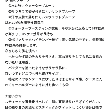
◎3種のプルーフ：
①水に強いウォータープルーフ
②サラサラで砂が付きにくいサンドプルーフ
③汗や皮脂で落ちにくいスウェットプルーフ
◎2つの独自開発技術採用
①ウォーターブースティング技術：汗や水分に反応してSPF効果
が高まり、UVケア効果が長持ち。
②ポリメリックハイテンパー技術：高い気温の中でも、長時間S
PF効果を維持します。
◎さらさら肌を演出：
べたつかず肌のテカりを押さえ、重ね塗りをしても肌に負担の
ない軽い使用感。
パウダーを塗ったようなサラサラ肌に。
◎いつでもどこでも持ち運びサイズ：
特定のイヤホンケースにぴったりはまるサイズ感。ケースに入
れてキーホルダーにように持ち歩いても◎
☆使い方☆
スティックを適量繰り出して、肌に直接塗りひろげてください。
目の際や鼻の周辺などスティックがフィットしにくい部分は指で