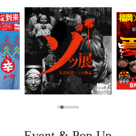
TAX FREE
日本語
PARCOメンバーズ
JP
2
1
3
4
5
6
7
Event & Pop Up