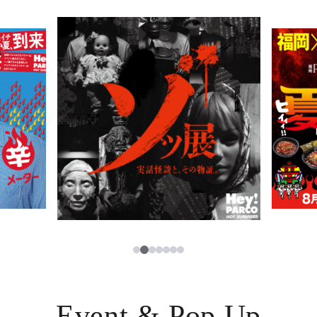
PARCOメンバーズ
JP
2
1
3
4
5
6
7
Event & Pop Up