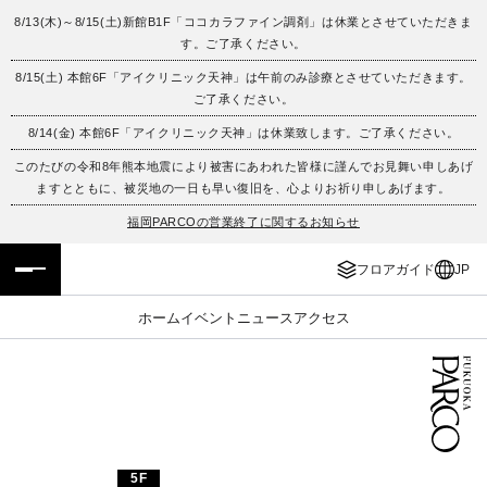
8/13(木)～8/15(土)新館B1F「ココカラファイン調剤」は休業とさせていただきま
す。ご了承ください。
フロアガイド
ENGLISH
8/15(土) 本館6F「アイクリニック天神」は午前のみ診療とさせていただきます。
ご了承ください。
施設案内・アクセス
繁体字
8/14(金) 本館6F「アイクリニック天神」は休業致します。ご了承ください。
イベント・ポップアップ
簡体字
このたびの令和8年熊本地震により被害にあわれた皆様に謹んでお見舞い申しあげ
ますとともに、被災地の一日も早い復旧を、心よりお祈り申しあげます。
ニュース
한국어
福岡PARCOの営業終了に関するお知らせ
フロアガイド
JP
レストラン・カフェ
ภาษาไทย
ホーム
イベント
ニュース
アクセス
TAX FREE
日本語
PARCOメンバーズ
JP
5F