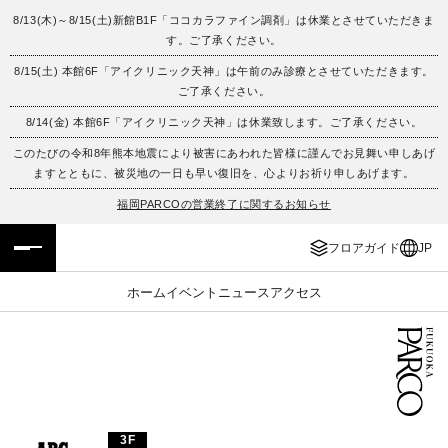
8/13(木)～8/15(土)新館B1F「ココカラファイン調剤」は休業とさせていただきま
す。ご了承ください。
フロアガイド
ENGLISH
8/15(土) 本館6F「アイクリニック天神」は午前のみ診療とさせていただきます。
ご了承ください。
施設案内・アクセス
繁体字
8/14(金) 本館6F「アイクリニック天神」は休業致します。ご了承ください。
イベント・ポップアップ
簡体字
このたびの令和8年熊本地震により被害にあわれた皆様に謹んでお見舞い申しあげ
ますとともに、被災地の一日も早い復旧を、心よりお祈り申しあげます。
ニュース
한국어
福岡PARCOの営業終了に関するお知らせ
フロアガイド
JP
レストラン・カフェ
ภาษาไทย
ホーム
イベント
ニュース
アクセス
TAX FREE
日本語
PARCOメンバーズ
JP
3F