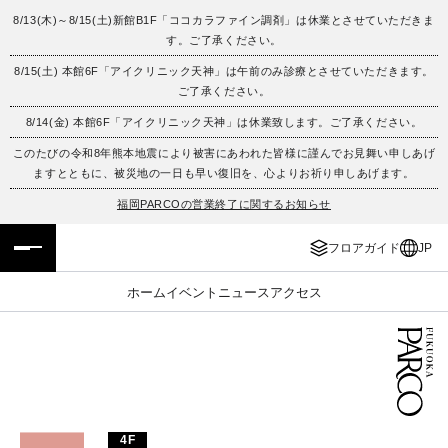
8/13(木)～8/15(土)新館B1F「ココカラファイン調剤」は休業とさせていただきま
す。ご了承ください。
フロアガイド
ENGLISH
8/15(土) 本館6F「アイクリニック天神」は午前のみ診療とさせていただきます。
ご了承ください。
施設案内・アクセス
繁体字
8/14(金) 本館6F「アイクリニック天神」は休業致します。ご了承ください。
イベント・ポップアップ
簡体字
このたびの令和8年熊本地震により被害にあわれた皆様に謹んでお見舞い申しあげ
ますとともに、被災地の一日も早い復旧を、心よりお祈り申しあげます。
ニュース
한국어
福岡PARCOの営業終了に関するお知らせ
フロアガイド
JP
レストラン・カフェ
ภาษาไทย
ホーム
イベント
ニュース
アクセス
TAX FREE
日本語
PARCOメンバーズ
JP
4F