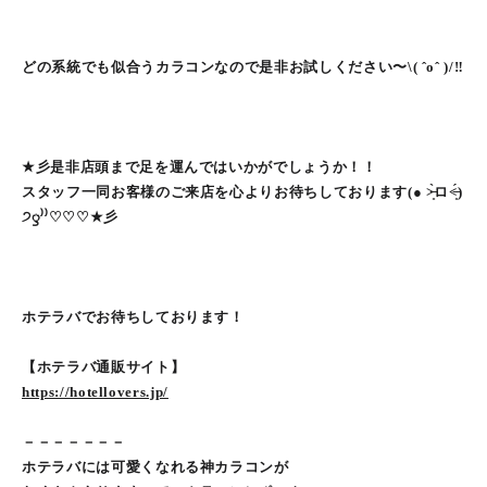
どの系統でも似合うカラコンなので是非お試しください〜\( ˆoˆ )/‼︎
★彡是非店頭まで足を運んではいかがでしょうか！！
スタッフ一同お客様のご来店を心よりお待ちしております(● ˃̶͈̀ロ˂̶͈́)
੭ꠥ⁾⁾♡♡♡★彡
ホテラバでお待ちしております！
【ホテラバ通販サイト】
https://hotellovers.jp/
－－－－－－－
ホテラバには可愛くなれる神カラコンが