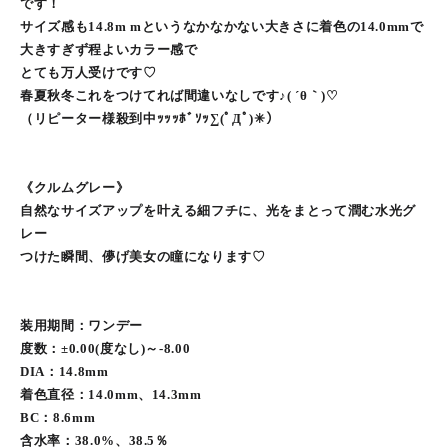
です！
サイズ感も14.8m mというなかなかない大きさに着色の14.0mmで
大きすぎず程よいカラー感で
とても万人受けです♡
春夏秋冬これをつけてれば間違いなしです♪( ´θ｀)♡
（リピーター様殺到中ｯｯｯﾎﾞｿｯ∑(ﾟДﾟ)✳︎）
《クルムグレー》
自然なサイズアップを叶える細フチに、光をまとって潤む水光グ
レー
つけた瞬間、儚げ美女の瞳になります♡
装用期間：ワンデー
度数：±0.00(度なし)～-8.00
DIA：14.8mm
着色直径：14.0mm、14.3mm
BC：8.6mm
含水率：38.0%、38.5％