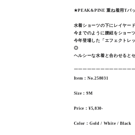
★PEAK&PINE 重ね着用T
水着ショーツの下にレイヤー
今までのように腰紐をショー
今年登場した「エフェクトレ
◎
ヘルシーな水着と合わせると
￣￣￣￣￣￣￣￣￣￣￣￣￣
Item：No.258031
Size：9M
Price：¥5,830-
Color：Gold / White / Black