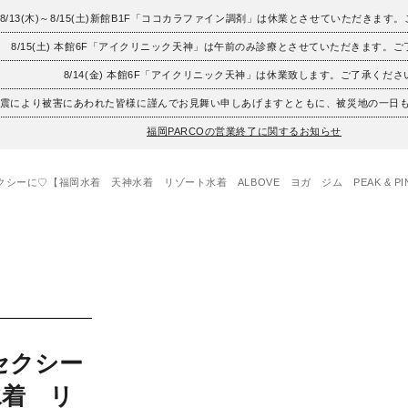
8/13(木)～8/15(土)新館B1F「ココカラファイン調剤」は休業とさせていただきます
8/15(土) 本館6F「アイクリニック天神」は午前のみ診療とさせていただきます。
8/14(金) 本館6F「アイクリニック天神」は休業致します。ご了承くださ
地震により被害にあわれた皆様に謹んでお見舞い申しあげますとともに、被災地の一日
福岡PARCOの営業終了に関するお知らせ
シーに♡【福岡水着 天神水着 リゾート水着 ALBOVE ヨガ ジム PEAK & PI
セクシー
水着 リ