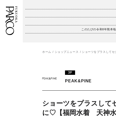
このたびの令和8年熊本
フロアガイド
ENGLISH
施設案内・アクセス
繁体字
ホーム
ショップニュース
ショーツをプラスしてセク
イベント・ポップアップ
簡体字
3F
ニュース
한국어
PEAK&PINE
レストラン・カフェ
ภาษาไทย
TAX FREE
日本語
ショーツをプラスして
に♡【福岡水着 天神