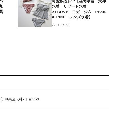
パ
可愛さ抜群♡【福岡水着 天神
九
水着 リゾート水着
紫
ALBOVE ヨガ ジム PEAK
& PINE メンズ水着】
2026.06.23
市 中央区天神2丁目11-1