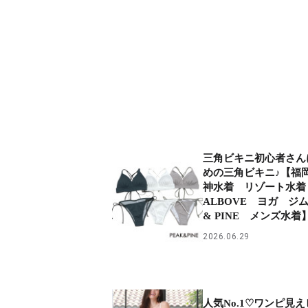
三角ビキニ初心者さん
めの三角ビキニ♪【福
神水着 リゾート水
ALBOVE ヨガ ジム
& PINE メンズ水着
2026.06.29
人気No.1♡ワンピ見