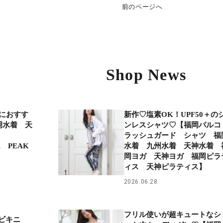
前のページへ
Shop News
におすす
新作♡塩素OK！UPF50＋の
岡水着 天
ンレスシャツ♡【福岡パル
着
ラッシュガード シャツ 福
 PEAK
水着 九州水着 天神水着 
】
岡ヨガ 天神ヨガ 福岡ピラ
ィス 天神ピラティス】
2026.06.28
フリル使いが超キュートなシ
えビキニ