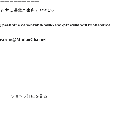
￣￣￣￣￣￣￣￣￣￣
た方は是非ご来店ください♪
og.peakpine.com/brand/peak-and-pine/shop/fukuokaparco
be.com/@MiulanChannel
ショップ詳細を見る