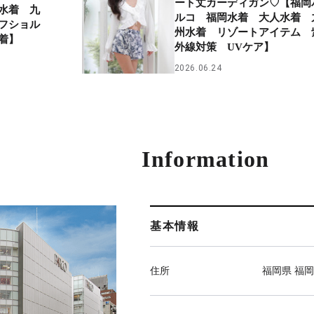
ート丈カーディガン♡【福岡
水着 九
ルコ 福岡水着 大人水着 
フショル
州水着 リゾートアイテム 
着】
外線対策 UVケア】
2026.06.24
Information
基本情報
住所
福岡県 福岡