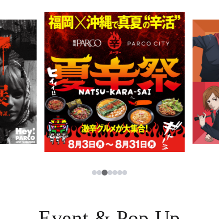
PARCOメンバーズ
JP
3
1
2
4
5
6
7
Event & Pop Up