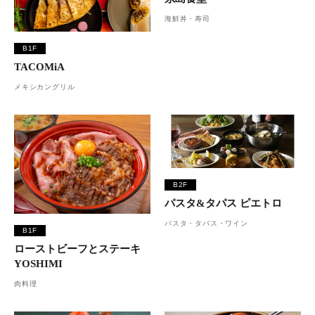
海鮮丼・寿司
B1F
TACOMiA
メキシカングリル
B2F
パスタ&タパス ピエトロ
パスタ・タパス・ワイン
B1F
ローストビーフとステーキ
YOSHIMI
肉料理