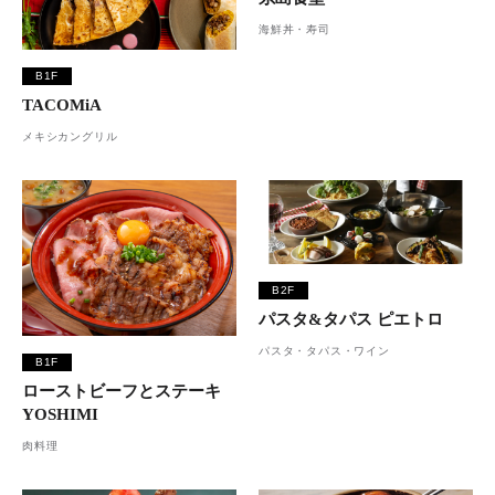
海鮮丼・寿司
B1F
TACOMiA
メキシカングリル
B2F
パスタ&タパス ピエトロ
パスタ・タパス・ワイン
B1F
ローストビーフとステーキ
YOSHIMI
肉料理