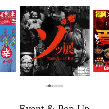
PARCOメンバーズ
JP
3
1
2
4
5
6
7
Event & Pop Up