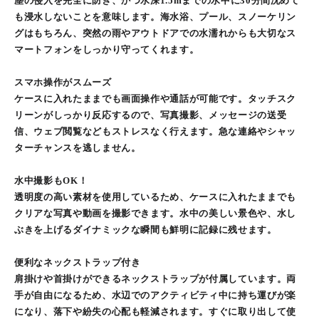
塵の侵入を完全に防ぎ、かつ水深1.5mまでの水中に30分間沈めて
も浸水しないことを意味します。海水浴、プール、スノーケリン
グはもちろん、突然の雨やアウトドアでの水濡れからも大切なス
マートフォンをしっかり守ってくれます。
スマホ操作がスムーズ
ケースに入れたままでも画面操作や通話が可能です。タッチスク
リーンがしっかり反応するので、写真撮影、メッセージの送受
信、ウェブ閲覧などもストレスなく行えます。急な連絡やシャッ
ターチャンスを逃しません。
水中撮影もOK！
透明度の高い素材を使用しているため、ケースに入れたままでも
クリアな写真や動画を撮影できます。水中の美しい景色や、水し
ぶきを上げるダイナミックな瞬間も鮮明に記録に残せます。
便利なネックストラップ付き
肩掛けや首掛けができるネックストラップが付属しています。両
手が自由になるため、水辺でのアクティビティ中に持ち運びが楽
になり、落下や紛失の心配も軽減されます。すぐに取り出して使