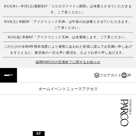
8/13(木)～8/15(土)新館B1F「ココカラファイン調剤」は休業とさせていただきま
す。ご了承ください。
フロアガイド
ENGLISH
8/15(土) 本館6F「アイクリニック天神」は午前のみ診療とさせていただきます。
ご了承ください。
施設案内・アクセス
繁体字
8/14(金) 本館6F「アイクリニック天神」は休業致します。ご了承ください。
イベント・ポップアップ
簡体字
このたびの令和8年熊本地震により被害にあわれた皆様に謹んでお見舞い申しあげ
ますとともに、被災地の一日も早い復旧を、心よりお祈り申しあげます。
ニュース
한국어
福岡PARCOの営業終了に関するお知らせ
フロアガイド
JP
レストラン・カフェ
ภาษาไทย
ホーム
イベント
ニュース
アクセス
TAX FREE
日本語
PARCOメンバーズ
JP
6F