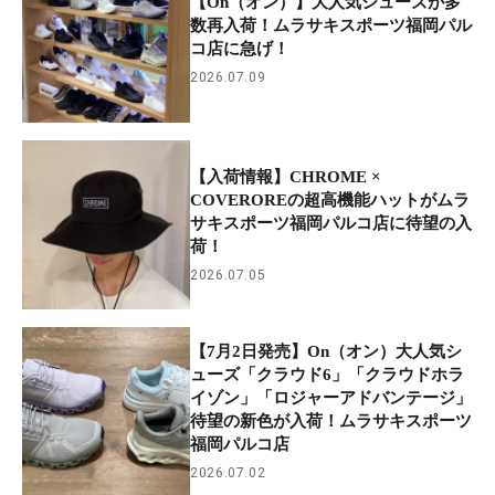
【On（オン）】大人気シューズが多
数再入荷！ムラサキスポーツ福岡パル
コ店に急げ！
2026.07.09
【入荷情報】CHROME ×
COVEROREの超高機能ハットがムラ
サキスポーツ福岡パルコ店に待望の入
荷！
2026.07.05
【7月2日発売】On（オン）大人気シ
ューズ「クラウド6」「クラウドホラ
イゾン」「ロジャーアドバンテージ」
待望の新色が入荷！ムラサキスポーツ
福岡パルコ店
2026.07.02