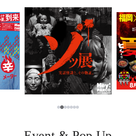
PARCOメンバーズ
JP
2
1
3
4
5
6
7
Event & Pop Up