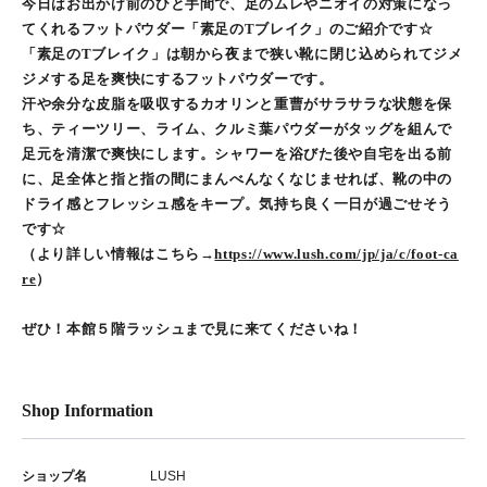
今日はお出かけ前のひと手間で、足のムレやニオイの対策になっ
てくれるフットパウダー「素足のTブレイク」のご紹介です☆
「素足のTブレイク」は朝から夜まで狭い靴に閉じ込められてジメ
ジメする足を爽快にするフットパウダーです。
汗や余分な皮脂を吸収するカオリンと重曹がサラサラな状態を保
ち、ティーツリー、ライム、クルミ葉パウダーがタッグを組んで
足元を清潔で爽快にします。シャワーを浴びた後や自宅を出る前
に、足全体と指と指の間にまんべんなくなじませれば、靴の中の
ドライ感とフレッシュ感をキープ。気持ち良く一日が過ごせそう
です☆
（より詳しい情報はこちら→
https://www.lush.com/jp/ja/c/foot-ca
re
）
ぜひ！本館５階ラッシュまで見に来てくださいね！
Shop Information
ショップ名
LUSH