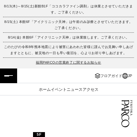
8/13(木)～8/15(土)新館B1F「ココカラファイン調剤」は休業とさせていただきま
す。ご了承ください。
フロアガイド
ENGLISH
8/15(土) 本館6F「アイクリニック天神」は午前のみ診療とさせていただきます。
ご了承ください。
施設案内・アクセス
繁体字
8/14(金) 本館6F「アイクリニック天神」は休業致します。ご了承ください。
イベント・ポップアップ
簡体字
このたびの令和8年熊本地震により被害にあわれた皆様に謹んでお見舞い申しあげ
ますとともに、被災地の一日も早い復旧を、心よりお祈り申しあげます。
ニュース
한국어
福岡PARCOの営業終了に関するお知らせ
フロアガイド
JP
レストラン・カフェ
ภาษาไทย
ホーム
イベント
ニュース
アクセス
TAX FREE
日本語
PARCOメンバーズ
JP
5F