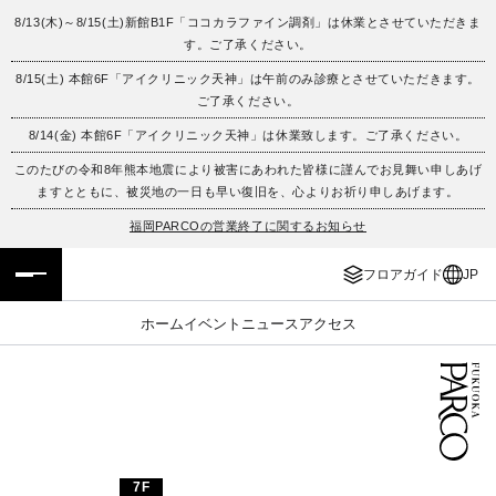
8/13(木)～8/15(土)新館B1F「ココカラファイン調剤」は休業とさせていただきま
す。ご了承ください。
フロアガイド
ENGLISH
8/15(土) 本館6F「アイクリニック天神」は午前のみ診療とさせていただきます。
ご了承ください。
施設案内・アクセス
繁体字
8/14(金) 本館6F「アイクリニック天神」は休業致します。ご了承ください。
イベント・ポップアップ
簡体字
このたびの令和8年熊本地震により被害にあわれた皆様に謹んでお見舞い申しあげ
ますとともに、被災地の一日も早い復旧を、心よりお祈り申しあげます。
ニュース
한국어
福岡PARCOの営業終了に関するお知らせ
フロアガイド
JP
レストラン・カフェ
ภาษาไทย
ホーム
イベント
ニュース
アクセス
TAX FREE
日本語
PARCOメンバーズ
JP
7F