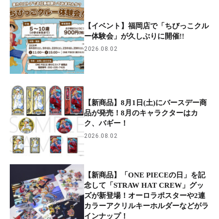
【イベント】福岡店で「ちびっこクル
ー体験会」が久しぶりに開催!!
2026.08.02
【新商品】8月1日(土)にバースデー商
品が発売！8月のキャラクターはカ
ク、バギー！
2026.08.02
【新商品】「ONE PIECEの日」を記
念して「STRAW HAT CREW」グッ
ズが新登場！オーロラポスターや2連
カラーアクリルキーホルダーなどがラ
インナップ！