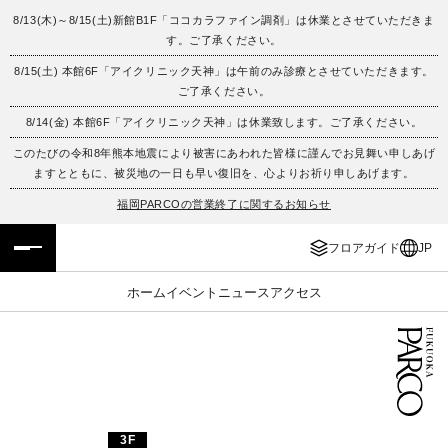
8/13(木)～8/15(土)新館B1F「ココカラファイン調剤」は休業とさせていただきま
す。ご了承ください。
フロアガイド
ENGLISH
8/15(土) 本館6F「アイクリニック天神」は午前のみ診療とさせていただきます。
ご了承ください。
施設案内・アクセス
繁体字
8/14(金) 本館6F「アイクリニック天神」は休業致します。ご了承ください。
イベント・ポップアップ
簡体字
このたびの令和8年熊本地震により被害にあわれた皆様に謹んでお見舞い申しあげ
ますとともに、被災地の一日も早い復旧を、心よりお祈り申しあげます。
ニュース
한국어
福岡PARCOの営業終了に関するお知らせ
フロアガイド
JP
レストラン・カフェ
ภาษาไทย
ホーム
イベント
ニュース
アクセス
TAX FREE
日本語
PARCOメンバーズ
JP
3F