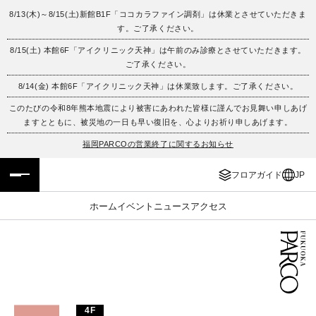
8/13(木)～8/15(土)新館B1F「ココカラファイン調剤」は休業とさせていただきま
す。ご了承ください。
フロアガイド
ENGLISH
8/15(土) 本館6F「アイクリニック天神」は午前のみ診療とさせていただきます。
ご了承ください。
施設案内・アクセス
繁体字
8/14(金) 本館6F「アイクリニック天神」は休業致します。ご了承ください。
イベント・ポップアップ
簡体字
このたびの令和8年熊本地震により被害にあわれた皆様に謹んでお見舞い申しあげ
ますとともに、被災地の一日も早い復旧を、心よりお祈り申しあげます。
ニュース
한국어
福岡PARCOの営業終了に関するお知らせ
フロアガイド
JP
レストラン・カフェ
ภาษาไทย
ホーム
イベント
ニュース
アクセス
TAX FREE
日本語
PARCOメンバーズ
JP
4F