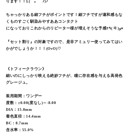
ります！！Σ(￣。￣ﾉ)ﾉ
ちゃっかりある細フチがポイントです！細フチですが違和感もな
くものすごく馴染みやすああコンタクト
になっておりこれからのリピーター様が増えそうな予感ｯ٩( ᐛ )و⭐︎
『セット割り』の対象ですので、是非アミュリー使ってみてはい
かがでしょうか！！！(OvO)♡
《トフィークラウン》
細いのにしっかり映える絶妙フチが、瞳に存在感を与える高発色
グレージュ。
装用期間：ワンデー
度数：±0.00(度なし)～-8.00
DIA：15.0mm
着色直径：14.4mm
BC：8.7mm
含水率：55.0%