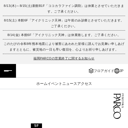
8/13(木)～8/15(土)新館B1F「ココカラファイン調剤」は休業とさせていただきま
す。ご了承ください。
フロアガイド
ENGLISH
8/15(土) 本館6F「アイクリニック天神」は午前のみ診療とさせていただきます。
ご了承ください。
施設案内・アクセス
繁体字
8/14(金) 本館6F「アイクリニック天神」は休業致します。ご了承ください。
イベント・ポップアップ
簡体字
このたびの令和8年熊本地震により被害にあわれた皆様に謹んでお見舞い申しあげ
ますとともに、被災地の一日も早い復旧を、心よりお祈り申しあげます。
ニュース
한국어
福岡PARCOの営業終了に関するお知らせ
フロアガイド
JP
レストラン・カフェ
ภาษาไทย
ホーム
イベント
ニュース
アクセス
TAX FREE
日本語
PARCOメンバーズ
JP
5F