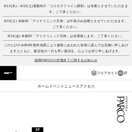
8/13(木)～8/15(土)新館B1F「ココカラファイン調剤」は休業とさせていただきま
す。ご了承ください。
フロアガイド
ENGLISH
8/15(土) 本館6F「アイクリニック天神」は午前のみ診療とさせていただきます。
ご了承ください。
施設案内・アクセス
繁体字
8/14(金) 本館6F「アイクリニック天神」は休業致します。ご了承ください。
イベント・ポップアップ
簡体字
このたびの令和8年熊本地震により被害にあわれた皆様に謹んでお見舞い申しあげ
ますとともに、被災地の一日も早い復旧を、心よりお祈り申しあげます。
ニュース
한국어
福岡PARCOの営業終了に関するお知らせ
フロアガイド
JP
レストラン・カフェ
ภาษาไทย
ホーム
イベント
ニュース
アクセス
TAX FREE
日本語
PARCOメンバーズ
JP
3F