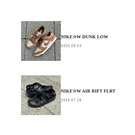
NIKE☆W DUNK LOW
2026.08.03
NIKE☆W AIR RIFT FLRT
2026.07.28