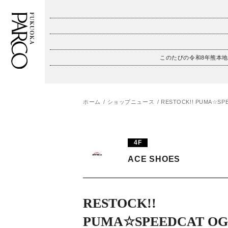
このたびの令和8年熊本
フロアガイド
ENGLISH
施設案内・アクセス
繁体字
ホーム
ショップニュース
RESTOCK!! PUMA☆SP
イベント・ポップアップ
簡体字
4F
ニュース
한국어
ACE SHOES
レストラン・カフェ
ภาษาไทย
TAX FREE
日本語
RESTOCK!!
PUMA☆SPEEDCAT OG