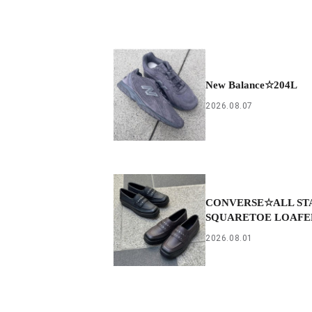
New Balance☆204L
2026.08.07
CONVERSE☆ALL ST
SQUARETOE LOAFE
2026.08.01