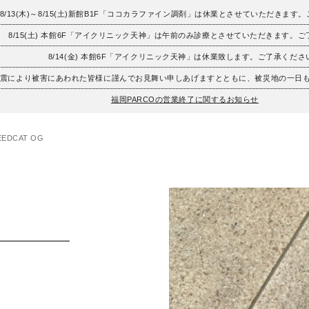
8/13(木)～8/15(土)新館B1F「ココカラファイン調剤」は休業とさせていただきます
8/15(土) 本館6F「アイクリニック天神」は午前のみ診療とさせていただきます。
8/14(金) 本館6F「アイクリニック天神」は休業致します。ご了承くださ
地震により被害にあわれた皆様に謹んでお見舞い申しあげますとともに、被災地の一日
福岡PARCOの営業終了に関するお知らせ
EEDCAT OG